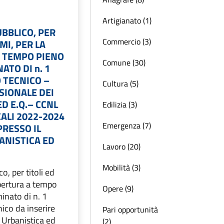
Artigianato (1)
BBLICO, PER
Commercio (3)
MI, PER LA
 TEMPO PIENO
Comune (30)
ATO DI n. 1
 TECNICO –
Cultura (5)
SIONALE DEI
D E.Q.– CCNL
Edilizia (3)
ALI 2022-2024
Emergenza (7)
PRESSO IL
ANISTICA ED
Lavoro (20)
Mobilità (3)
o, per titoli ed
pertura a tempo
Opere (9)
inato di n. 1
ico da inserire
Pari opportunità
e Urbanistica ed
(2)