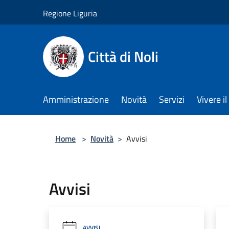
Salta al contenuto principale
Regione Liguria
Città di Noli
Amministrazione
Novità
Servizi
Vivere 
Home
>
Novità
>
Avvisi
Avvisi
AVVISI