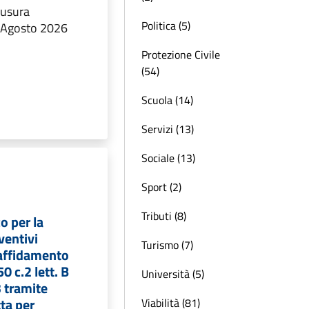
hiusura
Politica (5)
1 Agosto 2026
Protezione Civile
(54)
Scuola (14)
Servizi (13)
Sociale (13)
Sport (2)
Tributi (8)
o per la
ventivi
Turismo (7)
l’affidamento
50 c.2 lett. B
Università (5)
 tramite
tta per
Viabilità (81)