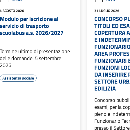
4 AGOSTO 2026
31 LUGLIO 2026
Modulo per iscrizione al
CONCORSO PU
servizio di trasporto
TITOLI ED ESA
scuolabus a.s. 2026/2027
COPERTURA A
E INDETERMIN
FUNZIONARIO
Termine ultimo di presentazione
AREA PROFES
delle domande: 5 settembre
FUNZIONARI E
2026
FUNZIONI LOC
DA INSERIRE 
Assistenza sociale
SETTORE URB
EDILIZIA
Concorso pubblic
esami, per la co
pieno e indeterm
Funzionario Tecn
presso il Settor