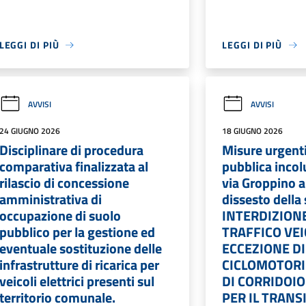
LEGGI DI PIÙ
LEGGI DI PIÙ
AVVISI
AVVISI
24 GIUGNO 2026
18 GIUGNO 2026
Disciplinare di procedura
Misure urgenti
comparativa finalizzata al
pubblica incol
rilascio di concessione
via Groppino a
amministrativa di
dissesto della
occupazione di suolo
INTERDIZION
pubblico per la gestione ed
TRAFFICO VE
eventuale sostituzione delle
ECCEZIONE DI
infrastrutture di ricarica per
CICLOMOTORI 
veicoli elettrici presenti sul
DI CORRIDOI
territorio comunale.
PER IL TRAN