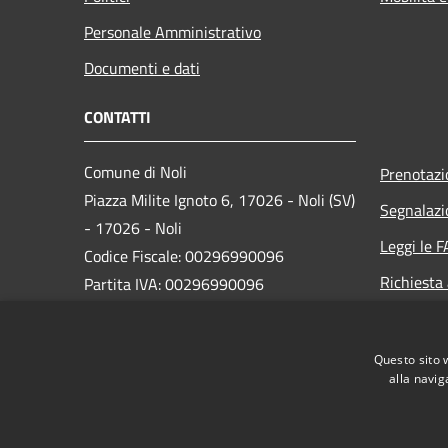
Personale Amministrativo
Documenti e dati
CONTATTI
Comune di Noli
Prenotaz
Piazza Milite Ignoto 6, 17026 - Noli (SV)
Segnalazi
- 17026 - Noli
Leggi le 
Codice Fiscale: 00296990096
Richiesta
Partita IVA: 00296990096
IBAN:
IT87N0538749450000004647934
Questo sito 
alla navig
PEC:
protocollo@pec.comune.noli.sv.it
Centralino Unico: 0197499520