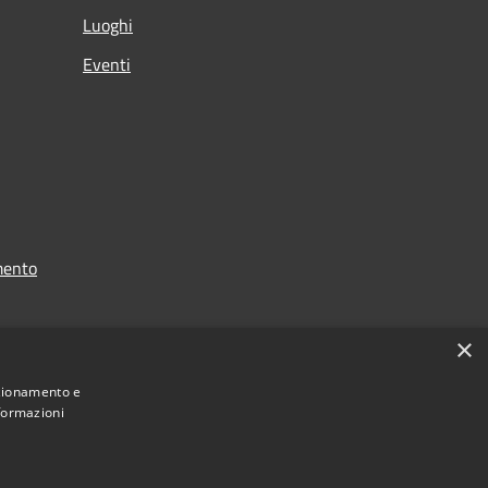
Luoghi
Eventi
mento
×
nzionamento e
nformazioni