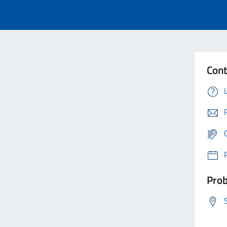
Cont
Prob