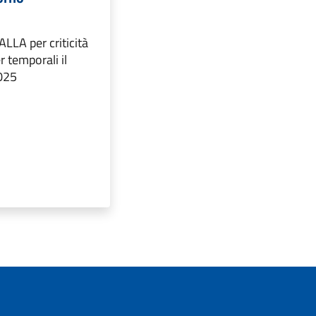
ALLA per criticità
r temporali il
025