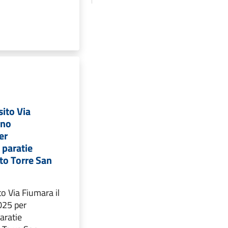
sito Via
rno
er
paratie
to Torre San
to Via Fiumara il
025 per
aratie