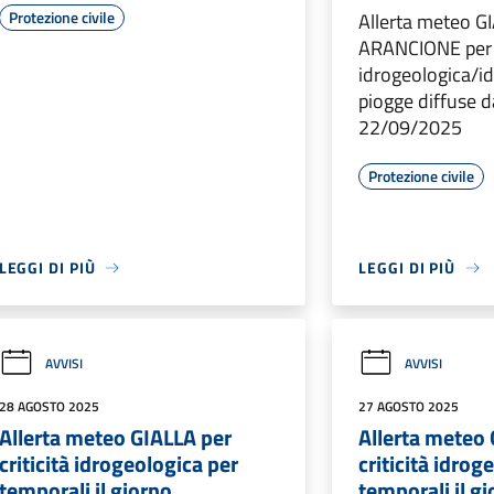
Protezione civile
Allerta meteo G
ARANCIONE per 
idrogeologica/id
piogge diffuse 
22/09/2025
Protezione civile
LEGGI DI PIÙ
LEGGI DI PIÙ
AVVISI
AVVISI
28 AGOSTO 2025
27 AGOSTO 2025
Allerta meteo GIALLA per
Allerta meteo
criticità idrogeologica per
criticità idrog
temporali il giorno
temporali il g