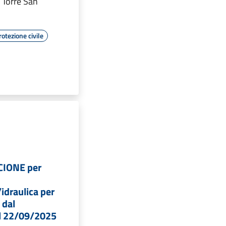
 Torre San
rotezione civile
CIONE per
idraulica per
 dal
l 22/09/2025