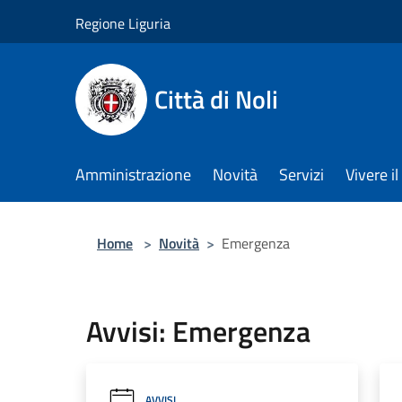
Salta al contenuto principale
Regione Liguria
Città di Noli
Amministrazione
Novità
Servizi
Vivere 
Home
>
Novità
>
Emergenza
Avvisi: Emergenza
AVVISI