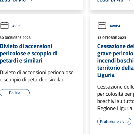
AVVISI
AVVISI
30 DICEMBRE 2023
13 OTTOBRE 2023
Divieto di accensioni
Cessazione del
pericolose e scoppio di
grave pericolos
petardi e similari
incendi boschiv
territorio dell
Divieto di accensioni periocolose
Liguria
e scoppio di petardi e similari
Cessazione dello
Polizia
pericolosità per 
boschivi su tutto 
Regione Liguria
Protezione civile