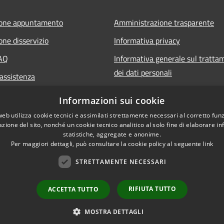
ione appuntamento
Amministrazione trasparente
one disservizio
Informativa privacy
FAQ
Informativa generale sul tratta
dei dati personali
 assistenza
Note legali
Informazioni sui cookie
Dichiarazione di accessibilità
web utilizza cookie tecnici e assimilati strettamente necessari al corretto fu
azione del sito, nonché un cookie tecnico analitico al solo fine di elaborare i
statistiche, aggregate e anonime.
Per maggiori dettagli, può consultare la cookie policy al seguente
link
STRETTAMENTE NECESSARI
RIFIUTA TUTTO
ACCETTA TUTTO
Amministrazione Comu
l sito
MOSTRA DETTAGLI