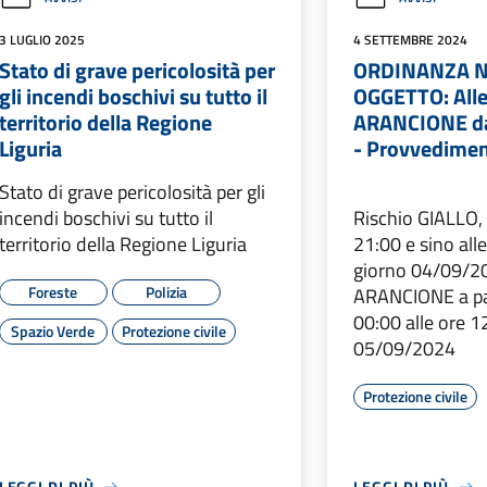
3 LUGLIO 2025
4 SETTEMBRE 2024
Stato di grave pericolosità per
ORDINANZA N
gli incendi boschivi su tutto il
OGGETTO: Alle
territorio della Regione
ARANCIONE da
Liguria
- Provvedimen
Stato di grave pericolosità per gli
incendi boschivi su tutto il
Rischio GIALLO, 
territorio della Regione Liguria
21:00 e sino all
giorno 04/09/20
Foreste
Polizia
ARANCIONE a par
00:00 alle ore 1
Spazio Verde
Protezione civile
05/09/2024
Protezione civile
LEGGI DI PIÙ
LEGGI DI PIÙ