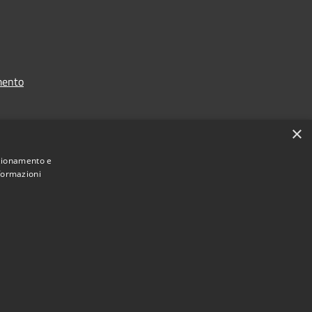
mento
×
nzionamento e
nformazioni
nale:
https://www.comune.noli.sv.it/it/menu/123958