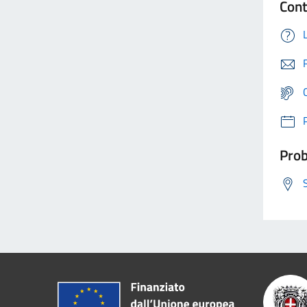
Cont
Prob