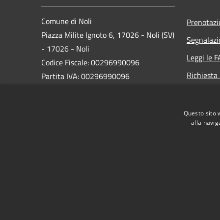
Comune di Noli
Prenotaz
Piazza Milite Ignoto 6, 17026 - Noli (SV)
Segnalazi
- 17026 - Noli
Leggi le 
Codice Fiscale: 00296990096
Richiesta
Partita IVA: 00296990096
IBAN:
IT87N0538749450000004647934
Questo sito 
alla navig
PEC:
protocollo@pec.comune.noli.sv.it
Centralino Unico: 0197499520
RSS
Accessibilità
Privacy
Cookie
Mappa de