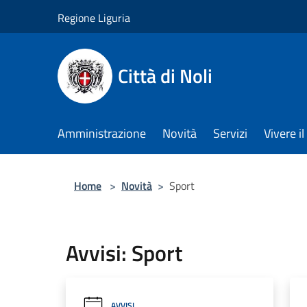
Salta al contenuto principale
Regione Liguria
Città di Noli
Amministrazione
Novità
Servizi
Vivere 
Home
>
Novità
>
Sport
Avvisi: Sport
AVVISI