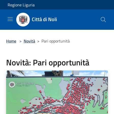
Salta al contenuto principale
Regione Liguria
Città di Noli
Home
>
Novità
>
Pari opportunità
Novità: Pari opportunità