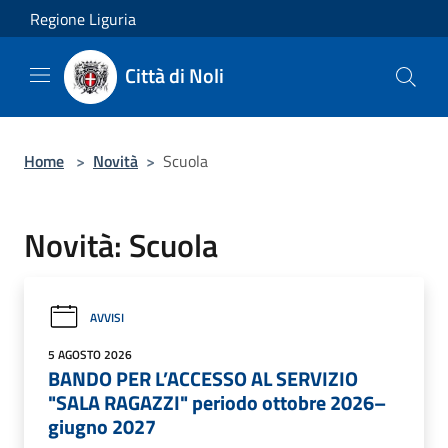
Salta al contenuto principale
Regione Liguria
Città di Noli
Home
>
Novità
>
Scuola
Novità: Scuola
AVVISI
5 AGOSTO 2026
BANDO PER L’ACCESSO AL SERVIZIO
"SALA RAGAZZI" periodo ottobre 2026–
giugno 2027