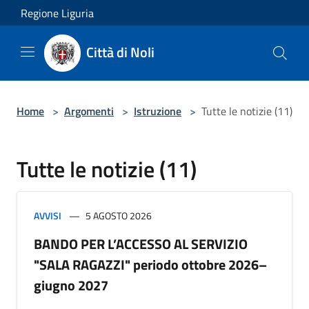
Salta al contenuto principale
Regione Liguria
Città di Noli
Home
>
Argomenti
>
Istruzione
>
Tutte le notizie (11)
Tutte le notizie (11)
AVVISI
5 AGOSTO 2026
BANDO PER L’ACCESSO AL SERVIZIO
"SALA RAGAZZI" periodo ottobre 2026–
giugno 2027