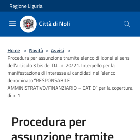
Salta al contenuto principale
Regione Liguria
Città di Noli
Home
>
Novità
>
Avvisi
>
Procedura per assunzione tramite elenco di idonei ai sensi
dell’articolo 3 bis del D.L. n. 20/21. Interpello per la
manifestazione di interesse ai candidati nell’elenco
denominato “RESPONSABILE
AMMINISTRATIVO/FINANZIARIO – CAT. D” per la copertura
di n. 1
Procedura per
assunzione tramite