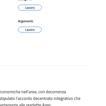
Lavoro
Argomenti:
Lavoro
economiche nell’area, con decorrenza
stipulato l’accordo decentrato integrativo che
artenente alle predette Aree;