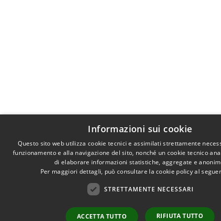
Informazioni sui cookie
Questo sito web utilizza cookie tecnici e assimilati strettamente necess
funzionamento e alla navigazione del sito, nonché un cookie tecnico anali
di elaborare informazioni statistiche, aggregate e anonim
Per maggiori dettagli, può consultare la cookie policy al segu
STRETTAMENTE NECESSARI
RIFIUTA TUTTO
ACCETTA TUTTO