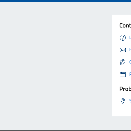
Cont
Prob