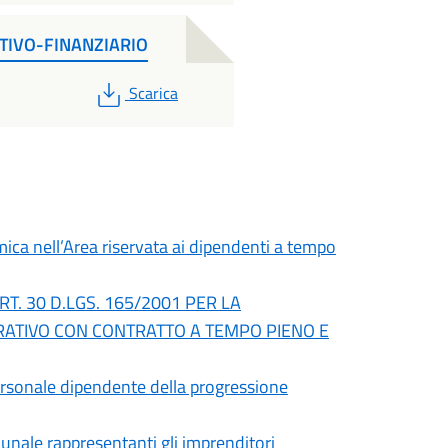
TIVO-FINANZIARIO
PDF
Scarica
ica nell’Area riservata ai dipendenti a tempo
RT. 30 D.LGS. 165/2001 PER LA
RATIVO CON CONTRATTO A TEMPO PIENO E
 personale dipendente della progressione
munale rappresentanti gli imprenditori