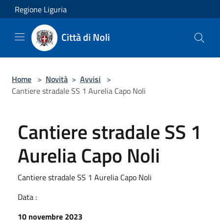
Salta al contenuto principale
Regione Liguria
Città di Noli
Home
>
Novità
>
Avvisi
>
Cantiere stradale SS 1 Aurelia Capo Noli
Cantiere stradale SS 1
Aurelia Capo Noli
Cantiere stradale SS 1 Aurelia Capo Noli
Data :
10 novembre 2023