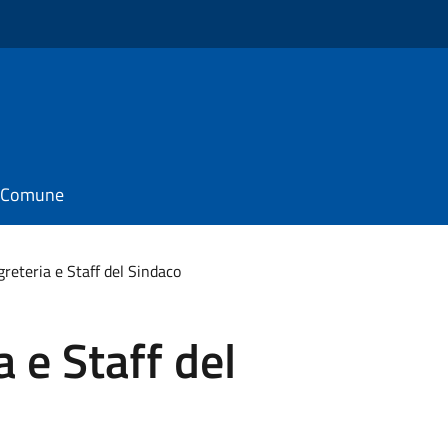
il Comune
greteria e Staff del Sindaco
a e Staff del