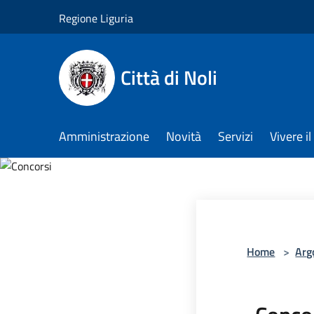
Salta al contenuto principale
Regione Liguria
Città di Noli
Amministrazione
Novità
Servizi
Vivere 
Home
>
Arg