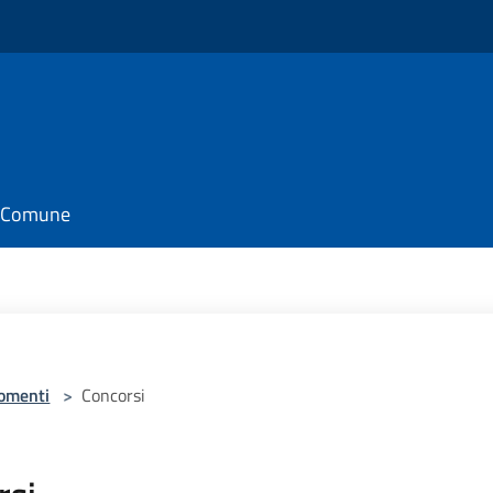
il Comune
omenti
>
Concorsi