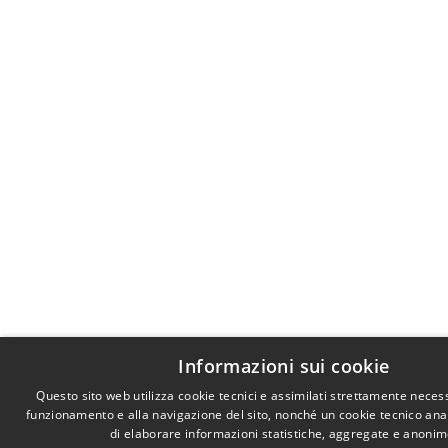
Informazioni sui cookie
Questo sito web utilizza cookie tecnici e assimilati strettamente necess
funzionamento e alla navigazione del sito, nonché un cookie tecnico anali
di elaborare informazioni statistiche, aggregate e anonim