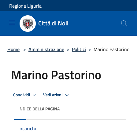
Salta al contenuto principale
Regione Liguria
Città di Noli
Home
>
Amministrazione
>
Politici
>
Marino Pastorino
Marino Pastorino
Condividi
Vedi azioni
INDICE DELLA PAGINA
Incarichi