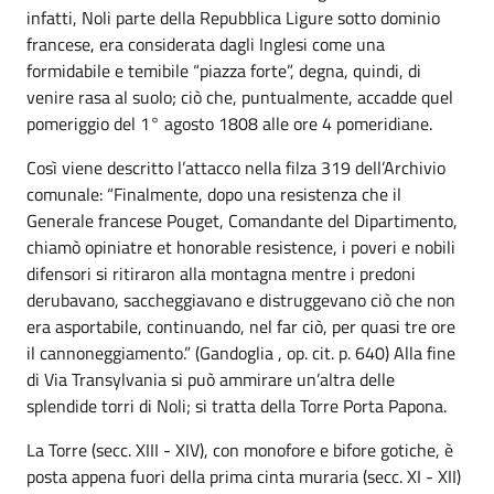
infatti, Noli parte della Repubblica Ligure sotto dominio
francese, era considerata dagli Inglesi come una
formidabile e temibile “piazza forte”, degna, quindi, di
venire rasa al suolo; ciò che, puntualmente, accadde quel
pomeriggio del 1° agosto 1808 alle ore 4 pomeridiane.
Così viene descritto l’attacco nella filza 319 dell’Archivio
comunale: “Finalmente, dopo una resistenza che il
Generale francese Pouget, Comandante del Dipartimento,
chiamò opiniatre et honorable resistence, i poveri e nobili
difensori si ritiraron alla montagna mentre i predoni
derubavano, saccheggiavano e distruggevano ciò che non
era asportabile, continuando, nel far ciò, per quasi tre ore
il cannoneggiamento.” (Gandoglia , op. cit. p. 640) Alla fine
di Via Transylvania si può ammirare un’altra delle
splendide torri di Noli; si tratta della Torre Porta Papona.
La Torre (secc. XIII - XIV), con monofore e bifore gotiche, è
posta appena fuori della prima cinta muraria (secc. XI - XII)