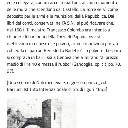
ed è collegata, con un arco in mattoni, al camminamento
delle mura che scendono dal Castello. La Torre servì come
deposito per le armi e le munizioni della Repubblica. Dai
libri dei conti, conservati nell’A.S.N., si può ricavare che,
nel 1581 “il maistro Francesco Colombo era intento a
chiudere li barchoni della Torre di Papone, ove si
mettevano in deposito le polveri, armi e munizioni portate
col leudo di patron Benedetto Badetto”. La polvere da sparo
si comprava in barili sia a Genova che a Toirano “al prezzo
medio di lire 10 e mezza il rubbo” (Gandoglia, op. cit. pp. 70,
97).
[Uno scorcio di Noli medievale, oggi scomparso _col.
Barruol, Istituto Internazionale di Studi liguri 1853]