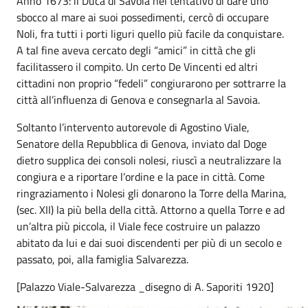
Anno 1673: il Duca di Savoia nel tentativo di dare uno
sbocco al mare ai suoi possedimenti, cercò di occupare
Noli, fra tutti i porti liguri quello più facile da conquistare.
A tal fine aveva cercato degli “amici” in città che gli
facilitassero il compito. Un certo De Vincenti ed altri
cittadini non proprio “fedeli” congiurarono per sottrarre la
città all’influenza di Genova e consegnarla al Savoia.
Soltanto l’intervento autorevole di Agostino Viale,
Senatore della Repubblica di Genova, inviato dal Doge
dietro supplica dei consoli nolesi, riuscì a neutralizzare la
congiura e a riportare l’ordine e la pace in città. Come
ringraziamento i Nolesi gli donarono la Torre della Marina,
(sec. XII) la più bella della città. Attorno a quella Torre e ad
un’altra più piccola, il Viale fece costruire un palazzo
abitato da lui e dai suoi discendenti per più di un secolo e
passato, poi, alla famiglia Salvarezza.
[Palazzo Viale-Salvarezza _disegno di A. Saporiti 1920]