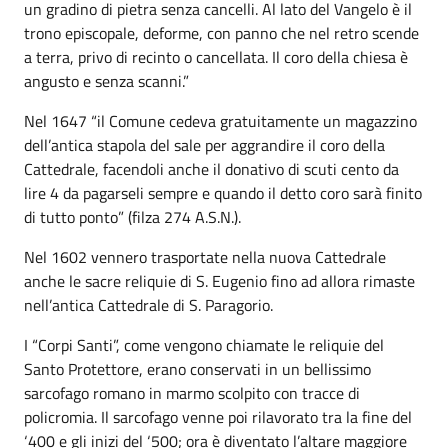
un gradino di pietra senza cancelli. Al lato del Vangelo è il
trono episcopale, deforme, con panno che nel retro scende
a terra, privo di recinto o cancellata. Il coro della chiesa è
angusto e senza scanni.”
Nel 1647 “il Comune cedeva gratuitamente un magazzino
dell’antica stapola del sale per aggrandire il coro della
Cattedrale, facendoli anche il donativo di scuti cento da
lire 4 da pagarseli sempre e quando il detto coro sarà finito
di tutto ponto” (filza 274 A.S.N.).
Nel 1602 vennero trasportate nella nuova Cattedrale
anche le sacre reliquie di S. Eugenio fino ad allora rimaste
nell’antica Cattedrale di S. Paragorio.
I “Corpi Santi”, come vengono chiamate le reliquie del
Santo Protettore, erano conservati in un bellissimo
sarcofago romano in marmo scolpito con tracce di
policromia. Il sarcofago venne poi rilavorato tra la fine del
‘400 e gli inizi del ‘500; ora è diventato l’altare maggiore