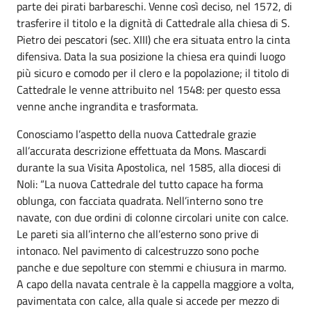
parte dei pirati barbareschi. Venne così deciso, nel 1572, di
trasferire il titolo e la dignità di Cattedrale alla chiesa di S.
Pietro dei pescatori (sec. XIII) che era situata entro la cinta
difensiva. Data la sua posizione la chiesa era quindi luogo
più sicuro e comodo per il clero e la popolazione; il titolo di
Cattedrale le venne attribuito nel 1548: per questo essa
venne anche ingrandita e trasformata.
Conosciamo l’aspetto della nuova Cattedrale grazie
all’accurata descrizione effettuata da Mons. Mascardi
durante la sua Visita Apostolica, nel 1585, alla diocesi di
Noli: “La nuova Cattedrale del tutto capace ha forma
oblunga, con facciata quadrata. Nell’interno sono tre
navate, con due ordini di colonne circolari unite con calce.
Le pareti sia all’interno che all’esterno sono prive di
intonaco. Nel pavimento di calcestruzzo sono poche
panche e due sepolture con stemmi e chiusura in marmo.
A capo della navata centrale è la cappella maggiore a volta,
pavimentata con calce, alla quale si accede per mezzo di