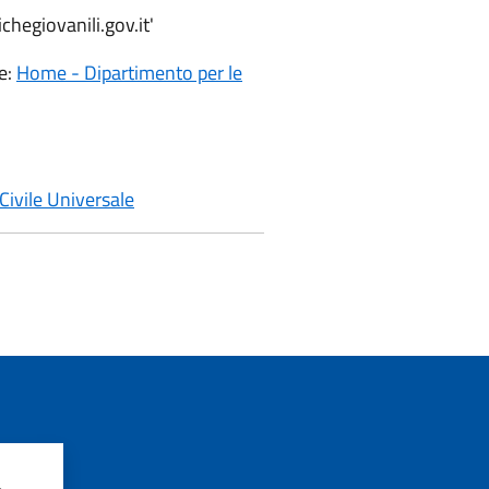
chegiovanili.gov.it'
le:
Home - Dipartimento per le
 Civile Universale