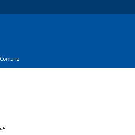
il Comune
:45