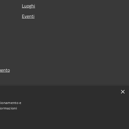
Luoghi
Eventi
mento
×
nzionamento e
nformazioni