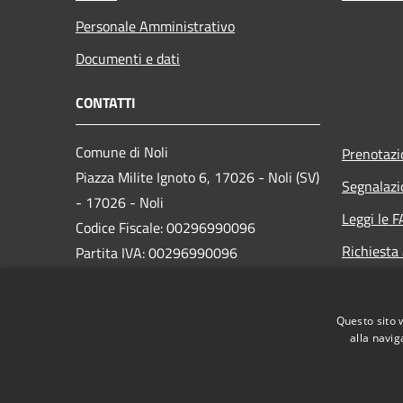
Personale Amministrativo
Documenti e dati
CONTATTI
Comune di Noli
Prenotaz
Piazza Milite Ignoto 6, 17026 - Noli (SV)
Segnalazi
- 17026 - Noli
Leggi le 
Codice Fiscale: 00296990096
Richiesta
Partita IVA: 00296990096
IBAN:
IT87N0538749450000004647934
Questo sito 
alla navig
PEC:
protocollo@pec.comune.noli.sv.it
Centralino Unico: 0197499520