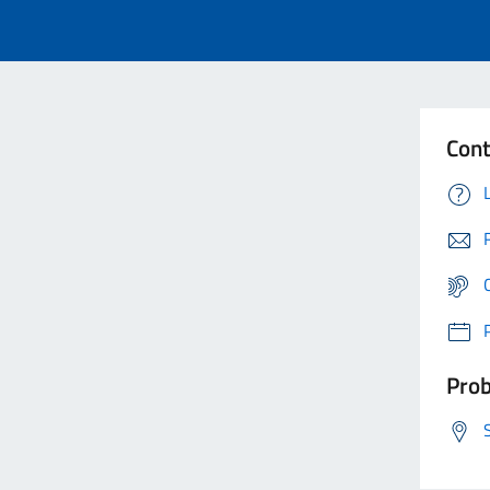
Cont
Prob