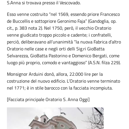
S.Anna si trovava presso il Vescovado.
Esso venne costruito “nel 1569, essendo priore Francesco
de Buccellis e sottopriore Geronimo Faja” (Gandoglia, op.
cit., p. 383 nota 2). Nel 1750, però, il vecchio Oratorio
venne giudicato troppo piccolo e cadente; i confratelli,
perciò, deliberavano all’unanimità “la nuova Fabrica d’altro
Oratorio nelle case e negli orti delli Sig.ri GioBatta
Selvarezza, GioBatta Pastorino e Domenico Bergati, come
luogo più proprio, comodo e vantaggioso” (A.S.N. filza 229).
Monsignor Arduini donò, allora, 22.000 lire per la
costruzione del nuovo edificio. L’Oratorio venne terminato
nel 1771; è in stile barocco con la facciata incompiuta.
[Facciata principale Oratorio S. Anna Oggi]