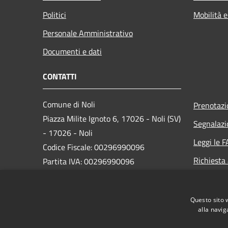
Politici
Mobilità e
Personale Amministrativo
Documenti e dati
CONTATTI
Comune di Noli
Prenotaz
Piazza Milite Ignoto 6, 17026 - Noli (SV)
Segnalazi
- 17026 - Noli
Leggi le 
Codice Fiscale: 00296990096
Richiesta
Partita IVA: 00296990096
IBAN:
IT87N0538749450000004647934
Questo sito 
alla navig
PEC:
protocollo@pec.comune.noli.sv.it
Centralino Unico: 0197499520