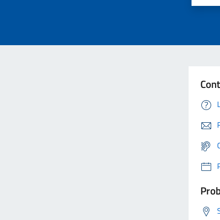
Cont
Prob