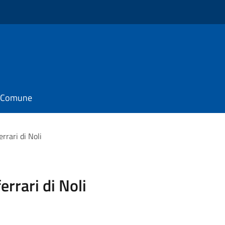
il Comune
errari di Noli
errari di Noli