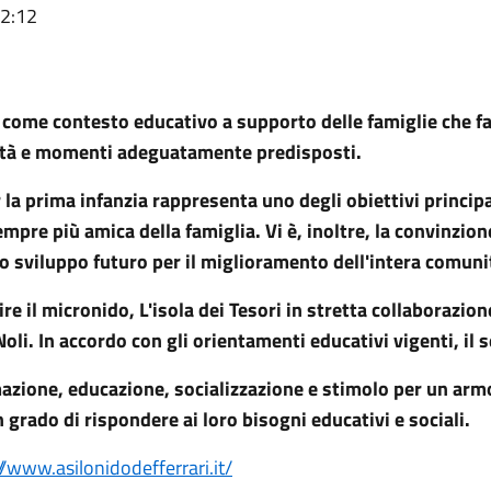
12:12
ne come contesto educativo a supporto delle famiglie che fa
vità e momenti adeguatamente predisposti.
er la prima infanzia rappresenta uno degli obiettivi princi
empre più amica della famiglia. Vi è, inoltre, la convinzio
lo sviluppo futuro per il miglioramento dell'intera comuni
re il micronido, L'isola dei Tesori in stretta collaborazion
oli. In accordo con gli orientamenti educativi vigenti, il se
mazione, educazione, socializzazione e stimolo per un arm
n grado di rispondere ai loro bisogni educativi e sociali.
//www.asilonidodefferrari.it/