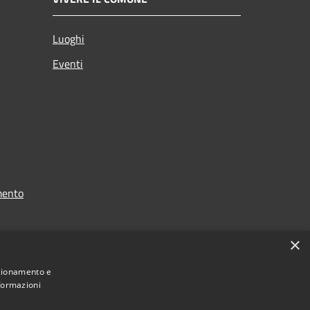
Luoghi
Eventi
mento
×
nzionamento e
nformazioni