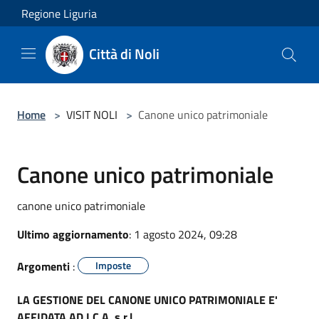
Salta al contenuto principale
Regione Liguria
Città di Noli
Home
>
VISIT NOLI
>
Canone unico patrimoniale
Canone unico patrimoniale
canone unico patrimoniale
Ultimo aggiornamento
: 1 agosto 2024, 09:28
Argomenti
:
Imposte
LA GESTIONE DEL CANONE UNICO PATRIMONIALE E'
AFFIDATA AD I.C.A. s.r.l.