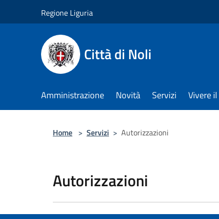
Salta al contenuto principale
Regione Liguria
Città di Noli
Amministrazione
Novità
Servizi
Vivere 
Home
>
Servizi
>
Autorizzazioni
Autorizzazioni