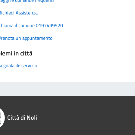
Richiedi Assistenza
Chiama il comune 0197499520
Prenota un appuntamento
lemi in città
Segnala disservizio
Città di Noli