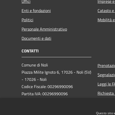
Uffici
Imprese 
Enti e fondazioni
Catasto e
Politici
Mobilità e
Personale Amministrativo
Documenti e dati
CONTATTI
Comune di Noli
Prenotaz
Piazza Milite Ignoto 6, 17026 - Noli (SV)
Segnalazi
- 17026 - Noli
Leggi le 
Codice Fiscale: 00296990096
Richiesta
Partita IVA: 00296990096
IBAN:
IT87N0538749450000004647934
Questo sito 