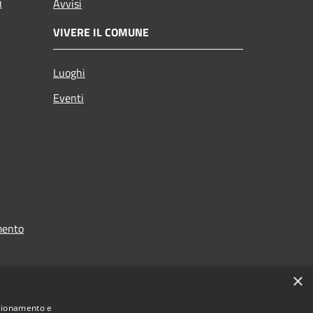
i
Avvisi
VIVERE IL COMUNE
Luoghi
Eventi
mento
×
nzionamento e