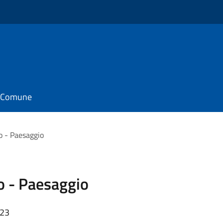
il Comune
o - Paesaggio
o - Paesaggio
:23