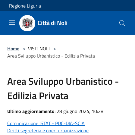
Salta al contenuto principale
Regione Liguria
Città di Noli
Home
>
VISIT NOLI
>
Area Sviluppo Urbanistico - Edilizia Privata
Area Sviluppo Urbanistico -
Edilizia Privata
Ultimo aggiornamento
: 28 giugno 2024, 10:28
Comunicazione ISTAT - PDC-DIA-SCIA
Diritti segreteria e oneri urbanizzazione