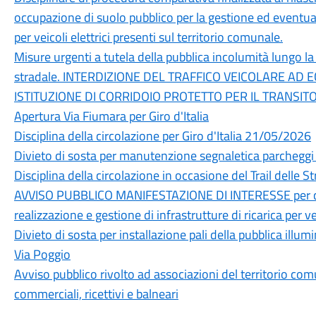
occupazione di suolo pubblico per la gestione ed eventuale
per veicoli elettrici presenti sul territorio comunale.
Misure urgenti a tutela della pubblica incolumità lungo la
stradale. INTERDIZIONE DEL TRAFFICO VEICOLARE AD 
ISTITUZIONE DI CORRIDOIO PROTETTO PER IL TRANSI
Apertura Via Fiumara per Giro d'Italia
Disciplina della circolazione per Giro d'Italia 21/05/2026
Divieto di sosta per manutenzione segnaletica parchegg
Disciplina della circolazione in occasione del Trail delle 
AVVISO PUBBLICO MANIFESTAZIONE DI INTERESSE per conc
realizzazione e gestione di infrastrutture di ricarica per vei
Divieto di sosta per installazione pali della pubblica ill
Via Poggio
Avviso pubblico rivolto ad associazioni del territorio com
commerciali, ricettivi e balneari