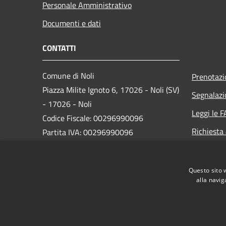
Personale Amministrativo
Documenti e dati
CONTATTI
Comune di Noli
Prenotaz
Piazza Milite Ignoto 6, 17026 - Noli (SV)
Segnalazi
- 17026 - Noli
Leggi le 
Codice Fiscale: 00296990096
Richiesta
Partita IVA: 00296990096
IBAN:
IT87N0538749450000004647934
Questo sito 
alla navig
PEC:
protocollo@pec.comune.noli.sv.it
Centralino Unico: 0197499520