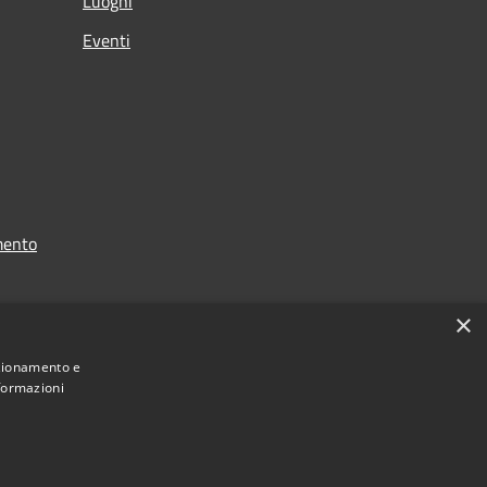
Luoghi
Eventi
mento
×
nzionamento e
nformazioni