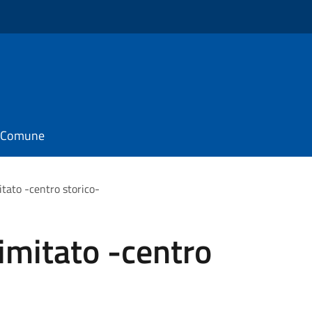
il Comune
itato -centro storico-
Limitato -centro