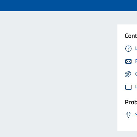
Cont
Prob