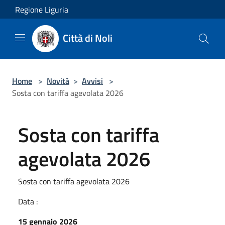
Salta al contenuto principale
Regione Liguria
Città di Noli
Home
>
Novità
>
Avvisi
>
Sosta con tariffa agevolata 2026
Sosta con tariffa
agevolata 2026
Sosta con tariffa agevolata 2026
Data :
15 gennaio 2026