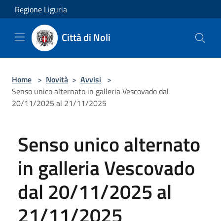
Salta al contenuto principale
Regione Liguria
Città di Noli
Home
>
Novità
>
Avvisi
>
Senso unico alternato in galleria Vescovado dal
20/11/2025 al 21/11/2025
Senso unico alternato
in galleria Vescovado
dal 20/11/2025 al
21/11/2025