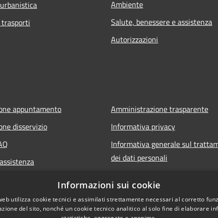
Ambiente
 urbanistica
Salute, benessere e assistenza
 trasporti
Autorizzazioni
ione appuntamento
Amministrazione trasparente
one disservizio
Informativa privacy
FAQ
Informativa generale sul tratta
dei dati personali
 assistenza
Note legali
Informazioni sui cookie
Dichiarazione di accessibilità
web utilizza cookie tecnici e assimilati strettamente necessari al corretto fu
azione del sito, nonché un cookie tecnico analitico al solo fine di elaborare i
statistiche, aggregate e anonime.