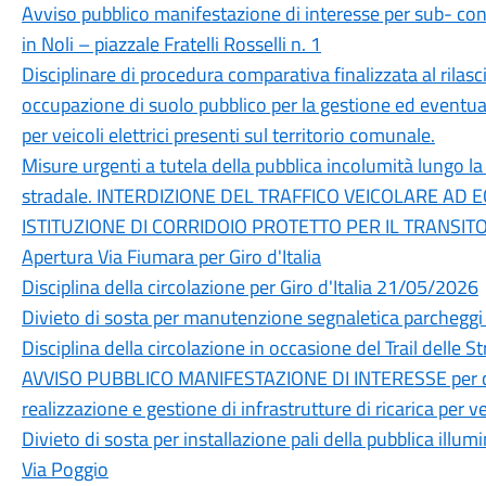
Avviso pubblico manifestazione di interesse per sub- con
in Noli – piazzale Fratelli Rosselli n. 1
Disciplinare di procedura comparativa finalizzata al rilas
occupazione di suolo pubblico per la gestione ed eventuale
per veicoli elettrici presenti sul territorio comunale.
Misure urgenti a tutela della pubblica incolumità lungo la
stradale. INTERDIZIONE DEL TRAFFICO VEICOLARE AD 
ISTITUZIONE DI CORRIDOIO PROTETTO PER IL TRANSI
Apertura Via Fiumara per Giro d'Italia
Disciplina della circolazione per Giro d'Italia 21/05/2026
Divieto di sosta per manutenzione segnaletica parchegg
Disciplina della circolazione in occasione del Trail delle 
AVVISO PUBBLICO MANIFESTAZIONE DI INTERESSE per conc
realizzazione e gestione di infrastrutture di ricarica per vei
Divieto di sosta per installazione pali della pubblica ill
Via Poggio