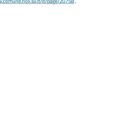
w.comune.noli.sv.it/it/page/20758
.