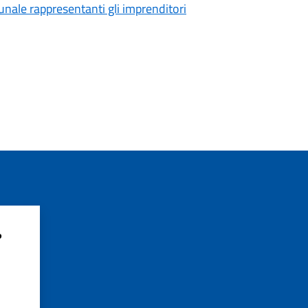
unale rappresentanti gli imprenditori
?