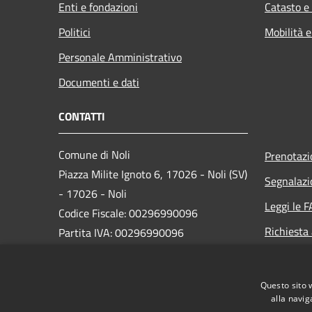
Enti e fondazioni
Catasto e
Politici
Mobilità e
Personale Amministrativo
Documenti e dati
CONTATTI
Comune di Noli
Prenotaz
Piazza Milite Ignoto 6, 17026 - Noli (SV)
Segnalazi
- 17026 - Noli
Leggi le 
Codice Fiscale: 00296990096
Richiesta
Partita IVA: 00296990096
IBAN:
IT87N0538749450000004647934
Questo sito 
alla navig
PEC:
protocollo@pec.comune.noli.sv.it