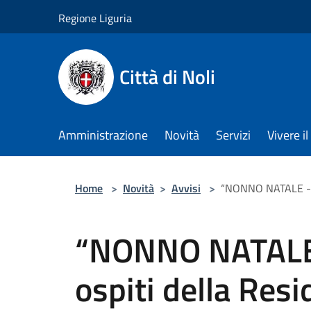
Salta al contenuto principale
Regione Liguria
Città di Noli
Amministrazione
Novità
Servizi
Vivere 
Home
>
Novità
>
Avvisi
>
“NONNO NATALE - Fa
“NONNO NATALE -
ospiti della Res