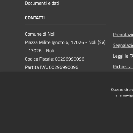
Documenti e dati
CONTATTI
Comune di Noli
Prenotaz
Piazza Milite Ignoto 6, 17026 - Noli (SV)
Segnalazi
- 17026 - Noli
Leggi le 
Codice Fiscale: 00296990096
Richiesta
Partita IVA: 00296990096
IBAN:
IT87N0538749450000004647934
Questo sito 
alla navig
PEC:
protocollo@pec.comune.noli.sv.it
Centralino Unico: 0197499520