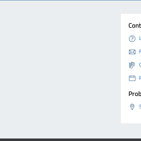
Cont
Prob