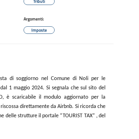
Tributi
Argomenti:
Imposte
osta di soggiorno nel Comune di Noli
per le
e
dal 1 maggio 2024.
Si segnala che sul sito del
O, è s
caricabile
il modulo aggiornato per la
 riscossa direttamente da Airbnb
. Si ricorda che
ne delle strutture il portale “TOURIST TAX” , del