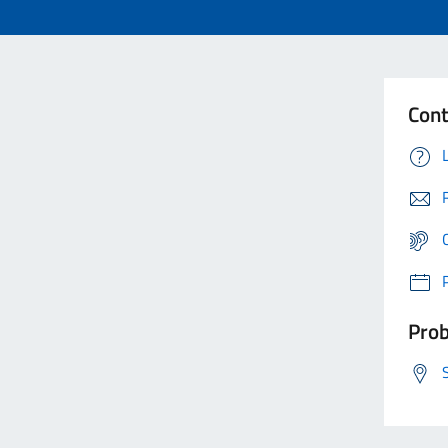
Cont
Prob