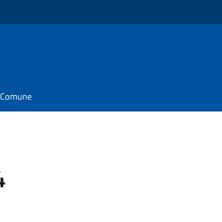
il Comune
4