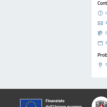
Cont
Prob