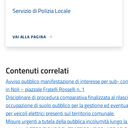
Servizio di Polizia Locale
VAI ALLA PAGINA
Contenuti correlati
Avviso pubblico manifestazione di interesse per sub- con
in Noli – piazzale Fratelli Rosselli n. 1
Disciplinare di procedura comparativa finalizzata al rilas
occupazione di suolo pubblico per la gestione ed eventuale
per veicoli elettrici presenti sul territorio comunale.
Misure urgenti a tutela della pubblica incolumità lungo la