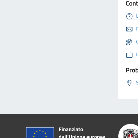
Cont
Prob