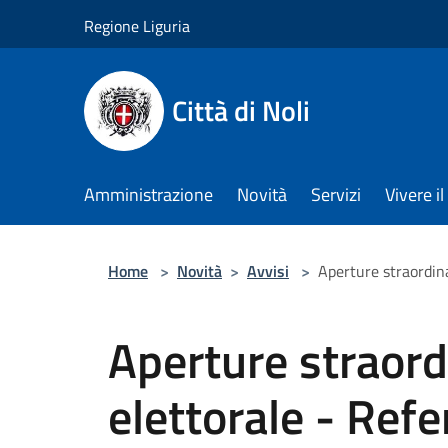
Salta al contenuto principale
Regione Liguria
Città di Noli
Amministrazione
Novità
Servizi
Vivere 
Home
>
Novità
>
Avvisi
>
Aperture straordin
Aperture straordi
elettorale - Ref