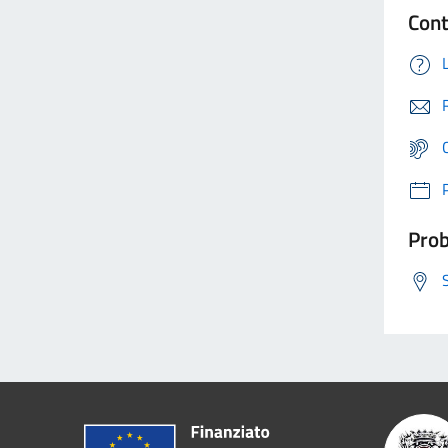
Cont
Prob