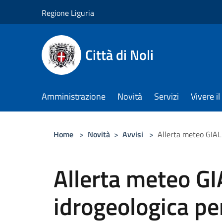
Salta al contenuto principale
Regione Liguria
Città di Noli
Amministrazione
Novità
Servizi
Vivere 
Home
>
Novità
>
Avvisi
>
Allerta meteo GIALL
Allerta meteo GIA
idrogeologica pe