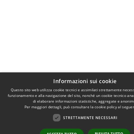
Informazioni sui cookie
Questo sito web utilizza cookie tecnici e assimilati strettamente necess
funzionamento e alla navigazione del sito, nonché un cookie tecnico anali
di elaborare informazioni statistiche, aggregate e anonim
Per maggiori dettagli, può consultare la cookie policy al segu
STRETTAMENTE NECESSARI
RIFIUTA TUTTO