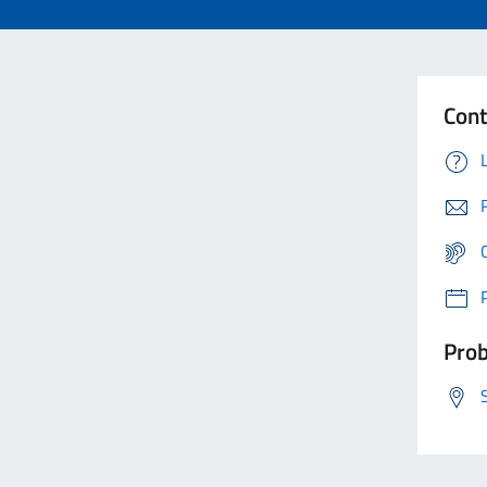
Cont
Prob