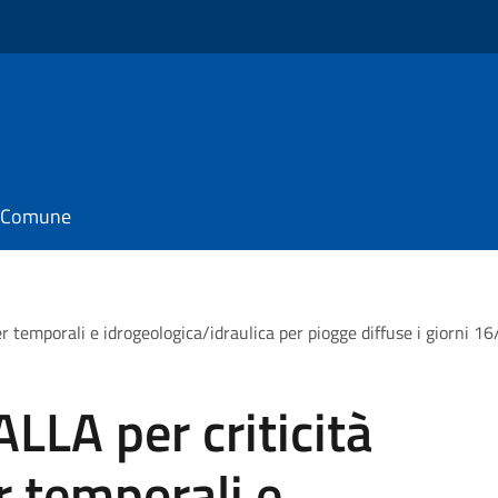
il Comune
per temporali e idrogeologica/idraulica per piogge diffuse i giorn
LLA per criticità
r temporali e