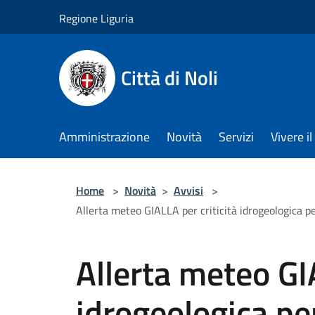
Salta al contenuto principale
Regione Liguria
Città di Noli
Amministrazione
Novità
Servizi
Vivere 
Home
>
Novità
>
Avvisi
>
Allerta meteo GIALLA per criticità idrogeologica 
Allerta meteo GIA
idrogeologica pe