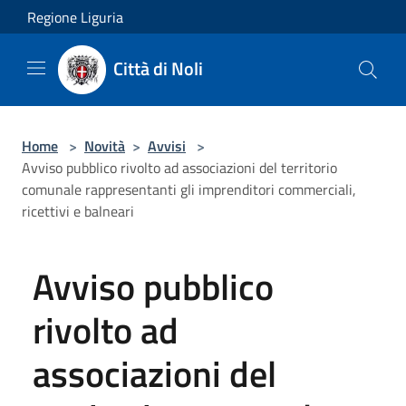
Salta al contenuto principale
Regione Liguria
Città di Noli
Home
>
Novità
>
Avvisi
>
Avviso pubblico rivolto ad associazioni del territorio
comunale rappresentanti gli imprenditori commerciali,
ricettivi e balneari
Avviso pubblico
rivolto ad
associazioni del