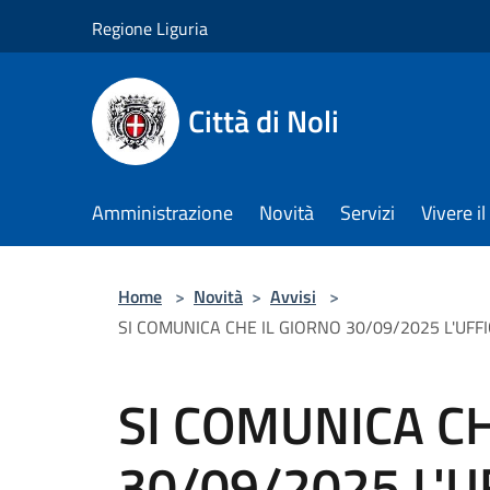
Salta al contenuto principale
Regione Liguria
Città di Noli
Amministrazione
Novità
Servizi
Vivere 
Home
>
Novità
>
Avvisi
>
SI COMUNICA CHE IL GIORNO 30/09/2025 L'UFF
SI COMUNICA CH
30/09/2025 L'U