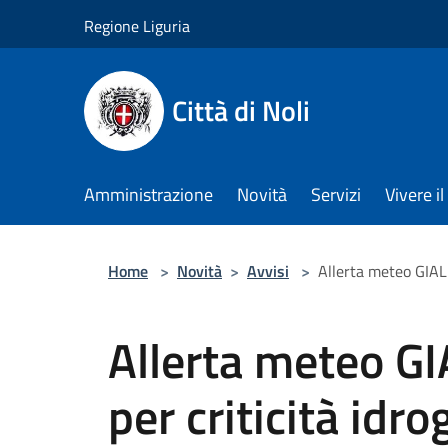
Salta al contenuto principale
Regione Liguria
Città di Noli
Amministrazione
Novità
Servizi
Vivere 
Home
>
Novità
>
Avvisi
>
Allerta meteo GIAL
Allerta meteo 
per criticità idr