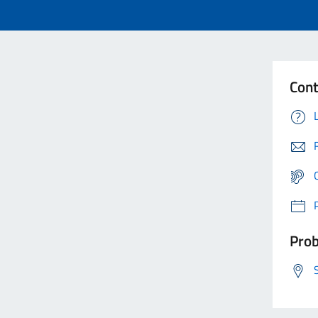
Cont
Prob