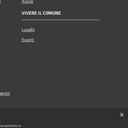
i
Avvisi
VIVERE IL COMUNE
Luoghi
Eventi
mento
×
nzionamento e