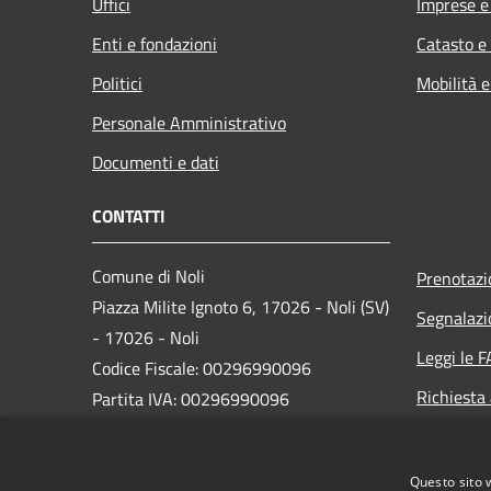
Uffici
Imprese 
Enti e fondazioni
Catasto e
Politici
Mobilità e
Personale Amministrativo
Documenti e dati
CONTATTI
Comune di Noli
Prenotaz
Piazza Milite Ignoto 6, 17026 - Noli (SV)
Segnalazi
- 17026 - Noli
Leggi le 
Codice Fiscale: 00296990096
Richiesta
Partita IVA: 00296990096
IBAN:
IT87N0538749450000004647934
Questo sito 