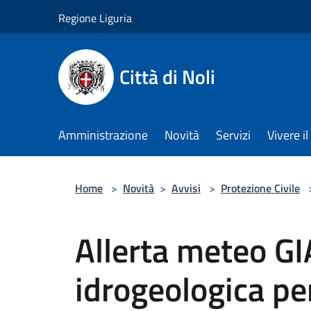
Salta al contenuto principale
Regione Liguria
Città di Noli
Amministrazione
Novità
Servizi
Vivere 
Home
>
Novità
>
Avvisi
>
Protezione Civile
Allerta meteo GIA
idrogeologica per