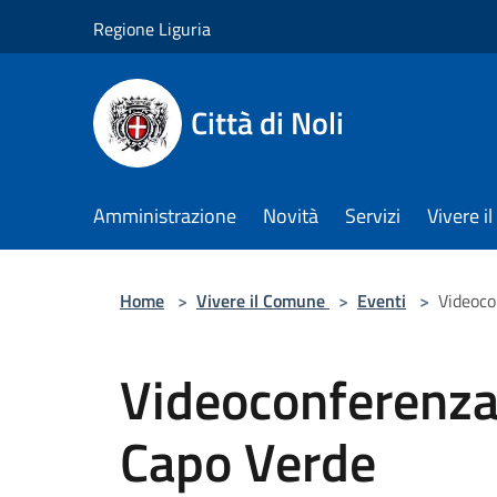
Salta al contenuto principale
Regione Liguria
Città di Noli
Amministrazione
Novità
Servizi
Vivere 
Home
>
Vivere il Comune
>
Eventi
>
Videoco
Videoconferenza
Capo Verde